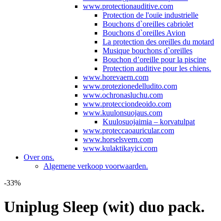
www.protectionauditive.com
Protection de l'ouïe industrielle
Bouchons d`oreilles cabriolet
Bouchons d`oreilles Avion
La protection des oreilles du motard
Musique bouchons d`oreilles
Bouchon d’oreille pour la piscine
Protection auditive pour les chiens.
www.horevaern.com
www.protezionedelludito.com
www.ochronasluchu.com
www.protecciondeoido.com
www.kuulonsuojaus.com
Kuulosuojaimia – korvatulpat
www.proteccaoauricular.com
www.horselsvern.com
www.kulaktikayici.com
Over ons.
Algemene verkoop voorwaarden.
-33%
Uniplug Sleep (wit) duo pack.