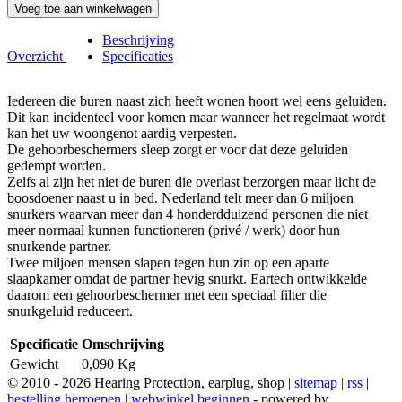
Voeg toe aan winkelwagen
Beschrijving
Overzicht
Specificaties
Iedereen die buren naast zich heeft wonen hoort wel eens geluiden.
Dit kan incidenteel voor komen maar wanneer het regelmaat wordt
kan het uw woongenot aardig verpesten.
De gehoorbeschermers sleep zorgt er voor dat deze geluiden
gedempt worden.
Zelfs al zijn het niet de buren die overlast berzorgen maar licht de
boosdoener naast u in bed. Nederland telt meer dan 6 miljoen
snurkers waarvan meer dan 4 honderdduizend personen die niet
meer normaal kunnen functioneren (privé / werk) door hun
snurkende partner.
Twee miljoen mensen slapen tegen hun zin op een aparte
slaapkamer omdat de partner hevig snurkt. Eartech ontwikkelde
daarom een gehoorbeschermer met een speciaal filter die
snurkgeluid reduceert.
Specificatie
Omschrijving
Gewicht
0,090 Kg
© 2010 - 2026 Hearing Protection, earplug, shop |
sitemap
|
rss
|
bestelling herroepen
|
webwinkel beginnen
- powered by