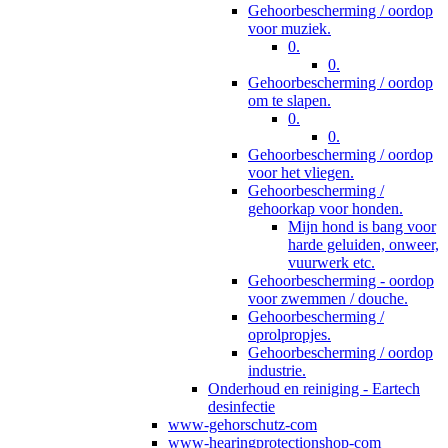
Gehoorbescherming / oordop
voor muziek.
0.
0.
Gehoorbescherming / oordop
om te slapen.
0.
0.
Gehoorbescherming / oordop
voor het vliegen.
Gehoorbescherming /
gehoorkap voor honden.
Mijn hond is bang voor
harde geluiden, onweer,
vuurwerk etc.
Gehoorbescherming - oordop
voor zwemmen / douche.
Gehoorbescherming /
oprolpropjes.
Gehoorbescherming / oordop
industrie.
Onderhoud en reiniging - Eartech
desinfectie
www-gehorschutz-com
www-hearingprotectionshop-com