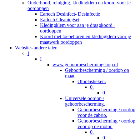
Onderhoud, reiniging, kledingklem en koord voor je
oordoppen
Eartech Desinfect- Desinfectie
Eartech Cleaningset
Kledingklem voor aan je draagkoord -
oordoppen
Koord met toebehoren en kledingklem voor je
maatwerk oordoppen
Websites andere talen.
I
I
www.gehoorbeschermingshop.nl
Gehoorbescherming / oordop op
maat.
Otoplastieken.
0.
0.
Universele oordop /
gehoorbescherming.
Gehoorbescherming / oordop
voor de cabrio.
Gehoorbescherming / oordop
voor op de motor.
0.
0.