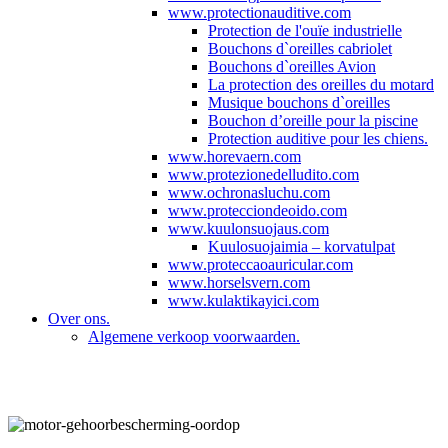
www.protectionauditive.com
Protection de l'ouïe industrielle
Bouchons d`oreilles cabriolet
Bouchons d`oreilles Avion
La protection des oreilles du motard
Musique bouchons d`oreilles
Bouchon d’oreille pour la piscine
Protection auditive pour les chiens.
www.horevaern.com
www.protezionedelludito.com
www.ochronasluchu.com
www.protecciondeoido.com
www.kuulonsuojaus.com
Kuulosuojaimia – korvatulpat
www.proteccaoauricular.com
www.horselsvern.com
www.kulaktikayici.com
Over ons.
Algemene verkoop voorwaarden.
motor, oordop, oordoppen, oordopjes, gehoorbeschermer, gehoorbescherming, otoplastiek, Otoplastieken,
oorpropjes, in ear, in-ear, op maat, kopen, motor, moto, Honda, yamaha, suzuki, bmw,safe, ducati, harley, doof,
windruis, speakertjes, helm, alp, earm, verkeer, sirene, beurs, oren, oor