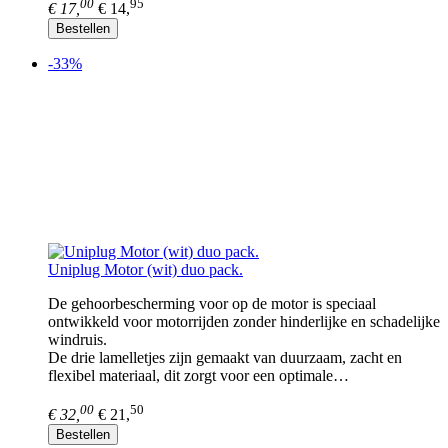
00
95
€ 17,
€ 14,
Bestellen
-33%
Uniplug Motor (wit) duo pack.
De gehoorbescherming voor op de motor is speciaal
ontwikkeld voor motorrijden zonder hinderlijke en schadelijke
windruis.
De drie lamelletjes zijn gemaakt van duurzaam, zacht en
flexibel materiaal, dit zorgt voor een optimale…
00
50
€ 32,
€ 21,
Bestellen