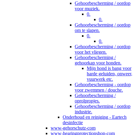
Gehoorbescherming / oordop
voor muziek.
0.
0.
Gehoorbescherming / oordop
om te slapen.
0.
0.
Gehoorbescherming / oordop
voor het vliegen.
Gehoorbescherming /
gehoorkap voor honden.
Mijn hond is bang voor
harde geluiden, onweer,
vuurwerk etc.
Gehoorbescherming - oordop
voor zwemmen / douche.
Gehoorbescherming /
oprolpropjes.
Gehoorbescherming / oordop
industrie.
Onderhoud en reiniging - Eartech
desinfectie
www-gehorschutz-com
www-hearingprotectionshop-com