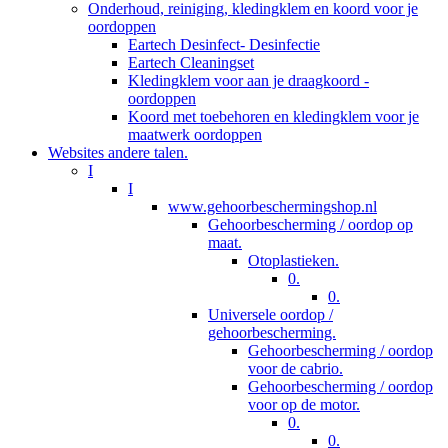
Onderhoud, reiniging, kledingklem en koord voor je
oordoppen
Eartech Desinfect- Desinfectie
Eartech Cleaningset
Kledingklem voor aan je draagkoord -
oordoppen
Koord met toebehoren en kledingklem voor je
maatwerk oordoppen
Websites andere talen.
I
I
www.gehoorbeschermingshop.nl
Gehoorbescherming / oordop op
maat.
Otoplastieken.
0.
0.
Universele oordop /
gehoorbescherming.
Gehoorbescherming / oordop
voor de cabrio.
Gehoorbescherming / oordop
voor op de motor.
0.
0.