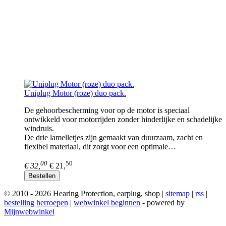
Uniplug Motor (roze) duo pack.
De gehoorbescherming voor op de motor is speciaal
ontwikkeld voor motorrijden zonder hinderlijke en schadelijke
windruis.
De drie lamelletjes zijn gemaakt van duurzaam, zacht en
flexibel materiaal, dit zorgt voor een optimale…
00
50
€ 32,
€ 21,
Bestellen
© 2010 - 2026 Hearing Protection, earplug, shop |
sitemap
|
rss
|
bestelling herroepen
|
webwinkel beginnen
- powered by
Mijnwebwinkel