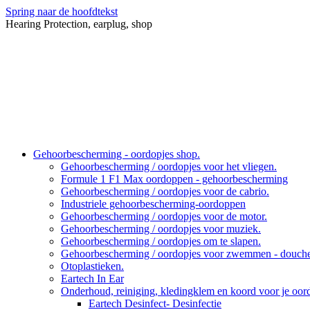
Spring naar de hoofdtekst
Hearing Protection, earplug, shop
Gehoorbescherming - oordopjes shop.
Gehoorbescherming / oordopjes voor het vliegen.
Formule 1 F1 Max oordoppen - gehoorbescherming
Gehoorbescherming / oordopjes voor de cabrio.
Industriele gehoorbescherming-oordoppen
Gehoorbescherming / oordopjes voor de motor.
Gehoorbescherming / oordopjes voor muziek.
Gehoorbescherming / oordopjes om te slapen.
Gehoorbescherming / oordopjes voor zwemmen - douche
Otoplastieken.
Eartech In Ear
Onderhoud, reiniging, kledingklem en koord voor je oo
Eartech Desinfect- Desinfectie