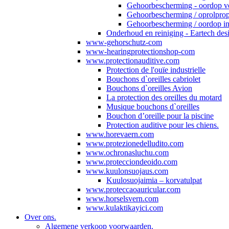
Gehoorbescherming - oordop v
Gehoorbescherming / oprolprop
Gehoorbescherming / oordop in
Onderhoud en reiniging - Eartech desi
www-gehorschutz-com
www-hearingprotectionshop-com
www.protectionauditive.com
Protection de l'ouïe industrielle
Bouchons d`oreilles cabriolet
Bouchons d`oreilles Avion
La protection des oreilles du motard
Musique bouchons d`oreilles
Bouchon d’oreille pour la piscine
Protection auditive pour les chiens.
www.horevaern.com
www.protezionedelludito.com
www.ochronasluchu.com
www.protecciondeoido.com
www.kuulonsuojaus.com
Kuulosuojaimia – korvatulpat
www.proteccaoauricular.com
www.horselsvern.com
www.kulaktikayici.com
Over ons.
Algemene verkoop voorwaarden.