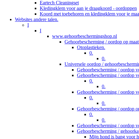
Eartech Cleaningset
Kledingklem voor aan je draagkoord - oordoppen
Koord met toebehoren en kledingklem voor je ma
Websites andere talen.
I
I
www.gehoorbeschermingshop.nl
Gehoorbescherming / oordop op maat
Otoplastieken.
0.
0.
Universele oordop / gehoorbeschermi
Gehoorbescherming / oordop vo
Gehoorbescherming / oordop vo
0.
0.
Gehoorbescherming / oordop v
0.
0.
Gehoorbescherming / oordop om
0.
0.
Gehoorbescherming / oordop vo
Gehoorbescherming / gehoorka
Mijn hond is bang voor h