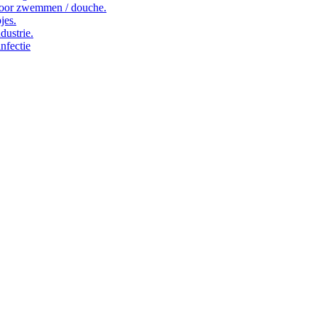
oor zwemmen / douche.
jes.
dustrie.
nfectie