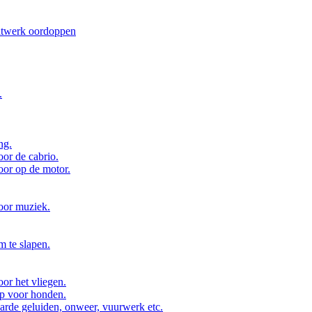
atwerk oordoppen
.
ng.
or de cabrio.
or op de motor.
oor muziek.
 te slapen.
or het vliegen.
p voor honden.
arde geluiden, onweer, vuurwerk etc.