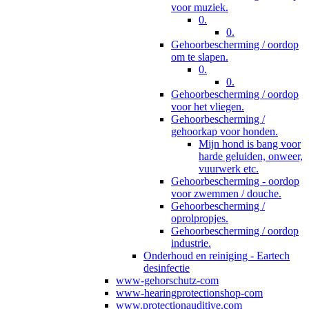
voor muziek.
0.
0.
Gehoorbescherming / oordop
om te slapen.
0.
0.
Gehoorbescherming / oordop
voor het vliegen.
Gehoorbescherming /
gehoorkap voor honden.
Mijn hond is bang voor
harde geluiden, onweer,
vuurwerk etc.
Gehoorbescherming - oordop
voor zwemmen / douche.
Gehoorbescherming /
oprolpropjes.
Gehoorbescherming / oordop
industrie.
Onderhoud en reiniging - Eartech
desinfectie
www-gehorschutz-com
www-hearingprotectionshop-com
www.protectionauditive.com