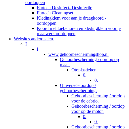
oordoppen
Eartech Desinfect- Desinfectie
Eartech Cleaningset
Kledingklem voor aan je draagkoord -
oordoppen
Koord met toebehoren en kledingklem voor je
maatwerk oordoppen
Websites andere talen.
I
I
www.gehoorbeschermingshop.nl
Gehoorbescherming / oordop op
maat.
Otoplastieken.
0.
0.
Universele oordop /
gehoorbescherming.
Gehoorbescherming / oordop
voor de cabrio.
Gehoorbescherming / oordop
voor op de motor.
0.
0.
Gehoorbescherming / oordop