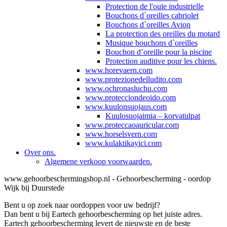
Protection de l'ouïe industrielle
Bouchons d`oreilles cabriolet
Bouchons d`oreilles Avion
La protection des oreilles du motard
Musique bouchons d`oreilles
Bouchon d’oreille pour la piscine
Protection auditive pour les chiens.
www.horevaern.com
www.protezionedelludito.com
www.ochronasluchu.com
www.protecciondeoido.com
www.kuulonsuojaus.com
Kuulosuojaimia – korvatulpat
www.proteccaoauricular.com
www.horselsvern.com
www.kulaktikayici.com
Over ons.
Algemene verkoop voorwaarden.
www.gehoorbeschermingshop.nl - Gehoorbescherming - oordop
Wijk bij Duurstede
Bent u op zoek naar oordoppen voor uw bedrijf?
Dan bent u bij Eartech gehoorbescherming op het juiste adres.
Eartech gehoorbescherming levert de nieuwste en de beste