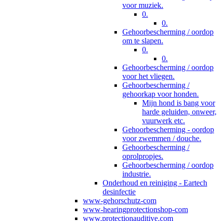
voor muziek.
0.
0.
Gehoorbescherming / oordop
om te slapen.
0.
0.
Gehoorbescherming / oordop
voor het vliegen.
Gehoorbescherming /
gehoorkap voor honden.
Mijn hond is bang voor
harde geluiden, onweer,
vuurwerk etc.
Gehoorbescherming - oordop
voor zwemmen / douche.
Gehoorbescherming /
oprolpropjes.
Gehoorbescherming / oordop
industrie.
Onderhoud en reiniging - Eartech
desinfectie
www-gehorschutz-com
www-hearingprotectionshop-com
www.protectionauditive.com