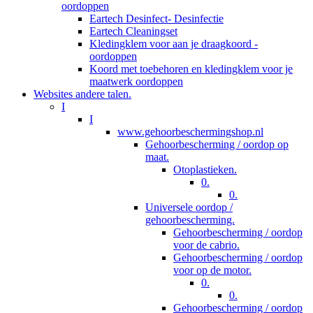
oordoppen
Eartech Desinfect- Desinfectie
Eartech Cleaningset
Kledingklem voor aan je draagkoord -
oordoppen
Koord met toebehoren en kledingklem voor je
maatwerk oordoppen
Websites andere talen.
I
I
www.gehoorbeschermingshop.nl
Gehoorbescherming / oordop op
maat.
Otoplastieken.
0.
0.
Universele oordop /
gehoorbescherming.
Gehoorbescherming / oordop
voor de cabrio.
Gehoorbescherming / oordop
voor op de motor.
0.
0.
Gehoorbescherming / oordop