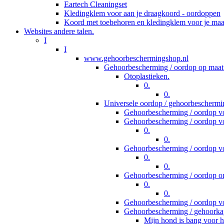
Eartech Cleaningset
Kledingklem voor aan je draagkoord - oordoppen
Koord met toebehoren en kledingklem voor je ma
Websites andere talen.
I
I
www.gehoorbeschermingshop.nl
Gehoorbescherming / oordop op maat
Otoplastieken.
0.
0.
Universele oordop / gehoorbeschermi
Gehoorbescherming / oordop vo
Gehoorbescherming / oordop vo
0.
0.
Gehoorbescherming / oordop v
0.
0.
Gehoorbescherming / oordop om
0.
0.
Gehoorbescherming / oordop vo
Gehoorbescherming / gehoorka
Mijn hond is bang voor h