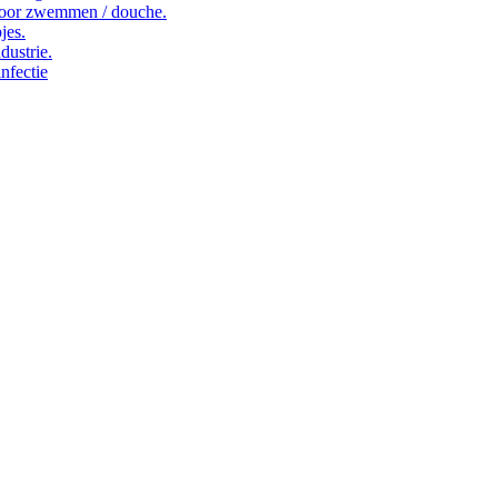
oor zwemmen / douche.
jes.
dustrie.
nfectie