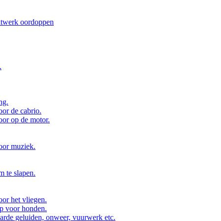
atwerk oordoppen
.
ng.
or de cabrio.
or op de motor.
oor muziek.
 te slapen.
or het vliegen.
p voor honden.
arde geluiden, onweer, vuurwerk etc.