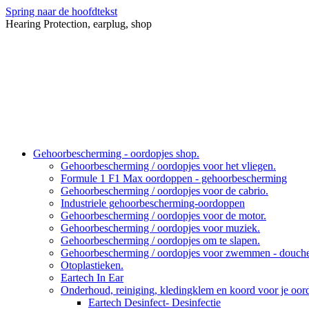
Spring naar de hoofdtekst
Hearing Protection, earplug, shop
Gehoorbescherming - oordopjes shop.
Gehoorbescherming / oordopjes voor het vliegen.
Formule 1 F1 Max oordoppen - gehoorbescherming
Gehoorbescherming / oordopjes voor de cabrio.
Industriele gehoorbescherming-oordoppen
Gehoorbescherming / oordopjes voor de motor.
Gehoorbescherming / oordopjes voor muziek.
Gehoorbescherming / oordopjes om te slapen.
Gehoorbescherming / oordopjes voor zwemmen - douche
Otoplastieken.
Eartech In Ear
Onderhoud, reiniging, kledingklem en koord voor je oo
Eartech Desinfect- Desinfectie