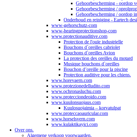
Gehoorbescherming - oordop v
Gehoorbescherming / oprolprop
Gehoorbescherming / oordop in
Onderhoud en reiniging - Eartech desi
www-gehorschutz-com
www-hearingprotectionshop-com
www.protectionauditive.com
Protection de l'ouïe industrielle
Bouchons d`oreilles cabriolet
Bouchons d`oreilles Avion
La protection des oreilles du motard
Musique bouchons d`oreilles
Bouchon d’oreille pour la piscine
Protection auditive pour les chiens.
www.horevaern.com
www.protezionedelludito.com
www.ochronasluchu.com
www.protecciondeoido.com
www.kuulonsuojaus.com
Kuulosuojaimia – korvatulpat
www.proteccaoauricular.com
www.horselsvern.com
www.kulaktikayici.com
Over ons.
Algemene verkoop voorwaarden.