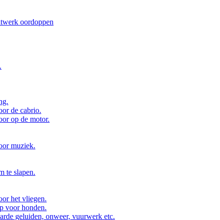
atwerk oordoppen
.
ng.
or de cabrio.
or op de motor.
oor muziek.
 te slapen.
or het vliegen.
p voor honden.
arde geluiden, onweer, vuurwerk etc.