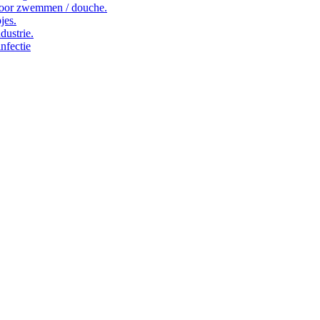
oor zwemmen / douche.
jes.
dustrie.
nfectie