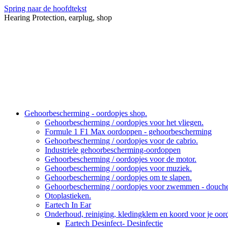
Spring naar de hoofdtekst
Hearing Protection, earplug, shop
Gehoorbescherming - oordopjes shop.
Gehoorbescherming / oordopjes voor het vliegen.
Formule 1 F1 Max oordoppen - gehoorbescherming
Gehoorbescherming / oordopjes voor de cabrio.
Industriele gehoorbescherming-oordoppen
Gehoorbescherming / oordopjes voor de motor.
Gehoorbescherming / oordopjes voor muziek.
Gehoorbescherming / oordopjes om te slapen.
Gehoorbescherming / oordopjes voor zwemmen - douche
Otoplastieken.
Eartech In Ear
Onderhoud, reiniging, kledingklem en koord voor je oo
Eartech Desinfect- Desinfectie