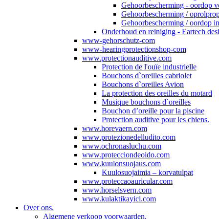
Gehoorbescherming - oordop v
Gehoorbescherming / oprolprop
Gehoorbescherming / oordop in
Onderhoud en reiniging - Eartech desi
www-gehorschutz-com
www-hearingprotectionshop-com
www.protectionauditive.com
Protection de l'ouïe industrielle
Bouchons d`oreilles cabriolet
Bouchons d`oreilles Avion
La protection des oreilles du motard
Musique bouchons d`oreilles
Bouchon d’oreille pour la piscine
Protection auditive pour les chiens.
www.horevaern.com
www.protezionedelludito.com
www.ochronasluchu.com
www.protecciondeoido.com
www.kuulonsuojaus.com
Kuulosuojaimia – korvatulpat
www.proteccaoauricular.com
www.horselsvern.com
www.kulaktikayici.com
Over ons.
Algemene verkoop voorwaarden.