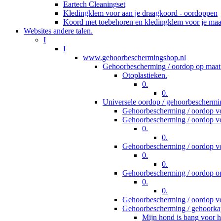
Eartech Cleaningset
Kledingklem voor aan je draagkoord - oordoppen
Koord met toebehoren en kledingklem voor je ma
Websites andere talen.
I
I
www.gehoorbeschermingshop.nl
Gehoorbescherming / oordop op maat
Otoplastieken.
0.
0.
Universele oordop / gehoorbeschermi
Gehoorbescherming / oordop vo
Gehoorbescherming / oordop vo
0.
0.
Gehoorbescherming / oordop v
0.
0.
Gehoorbescherming / oordop om
0.
0.
Gehoorbescherming / oordop vo
Gehoorbescherming / gehoorka
Mijn hond is bang voor h